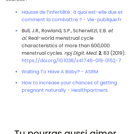
Hausse de l’infertilité : à quoi est-elle due et
comment la combattre ? - Vie-publique.fr
Bull, J.R., Rowland, S.P., Scherwitzl, E.B.
et
al.
Real-world menstrual cycle
characteristics of more than 600,000
menstrual cycles.
npj Digit. Med.
2
, 83 (2019).
https://doi.org/10.1038/s41746-019-0152-7
Waiting To Have A Baby? - ASRM
How to increase your chances of getting
pregnant naturally - Healthpartners
Tu pourras aussi aimer..