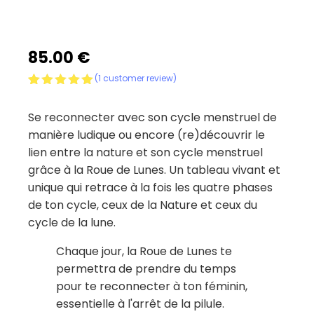
85.00
€
(
1
customer review)
Rated
1
5.00
out of 5
Se reconnecter avec son cycle menstruel de
based on
customer
manière ludique ou encore (re)découvrir le
rating
lien entre la nature et son cycle menstruel
grâce à la Roue de Lunes. Un tableau vivant et
unique qui retrace à la fois les quatre phases
de ton cycle, ceux de la Nature et ceux du
cycle de la lune.
Chaque jour, la Roue de Lunes te
permettra de prendre du temps
pour te reconnecter à ton féminin,
essentielle à l'arrêt de la pilule.