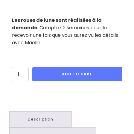
Les roues de lune sont réalisées à la
demande.
Comptez 2 semaines pour la
recevoir une fois que vous aurez vu les détails
avec Maëlle.
Roues
ADD TO CART
de
Lunes
quantity
Description