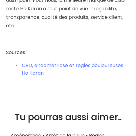
aussi jouer. Pour nous, la meilleure marque de CBD
reste Ho Karan à tout point de vue : traçabilité,
transparence, qualité des produits, service client,
etc.
Sources :
CBD, endométriose et règles douloureuses -
Ho Karan
Tu pourras aussi aimer..
Aménorrhée
•
Arrêt de la pilule
•
Règles